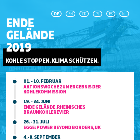
DE
EN
FR
PL
ES
NL
ENDE
GELÄNDE
2019
KOHLE STOPPEN. KLIMA SCHÜTZEN.
01. - 10. FEBRUAR
AKTIONSWOCHE ZUM ERGEBNIS DER
KOHLEKOMMISSION
19. - 24. JUNI
ENDE GELÄNDE, RHEINISCHES
BRAUNKOHLEREVIER
26. - 31. JULI
EGGE: POWER BEYOND BORDERS, UK
4.-8. SEPTEMBER