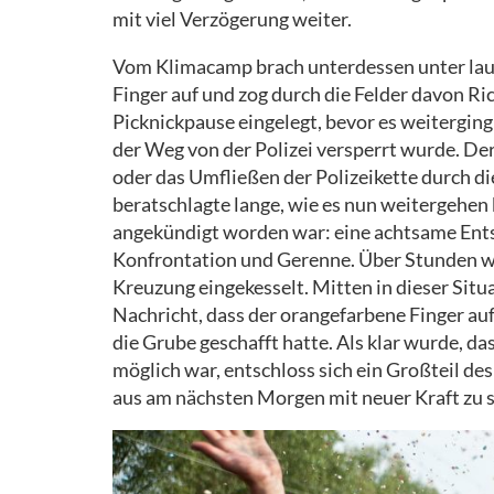
mit viel Verzögerung weiter.
Vom Klimacamp brach unterdessen unter laut
Finger auf und zog durch die Felder davon Ri
Picknickpause eingelegt, bevor es weiterging
der Weg von der Polizei versperrt wurde. De
oder das Umfließen der Polizeikette durch d
beratschlagte lange, wie es nun weitergehen 
angekündigt worden war: eine achtsame Ent
Konfrontation und Gerenne. Über Stunden wur
Kreuzung eingekesselt. Mitten in dieser Situa
Nachricht, dass der orangefarbene Finger auf 
die Grube geschafft hatte. Als klar wurde, 
möglich war, entschloss sich ein Großteil de
aus am nächsten Morgen mit neuer Kraft zu s