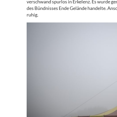
verschwand spurlos in Erkelenz. Es wurde gem
des Bündnisses Ende Gelände handelte. Anso
ruhig.