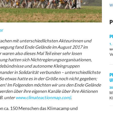
We
P
er
P
achen mit unterschiedlichsten Akteurinnen und
1
ewegung fand Ende Gelände im August 2017 im
w
 waren also dieses Mal Teil einer sehr losen
Ve
tung hatten sich Nichtregierungsorganisationen,
kadebündnisse und autonome Kleingruppen
nander in Solidarität verbunden – unterschiedlichste
P
So etwas hatte es in der Größe noch nicht gegeben;
U
geben! Im Folgenden möchten wir uns den Ende Gelände
3
rden über ihre eigenen Kanäle über ihre Aktionen
Ma
.B. unter
www.climateactionmap.com)
.
Kl
on ca. 150 Menschen das Klimacamp und