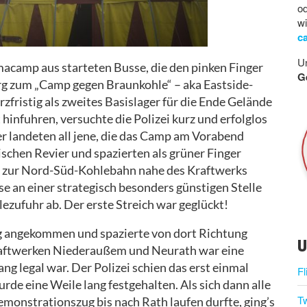
od
w
c
Un
acamp aus starteten Busse, die den pinken Finger
G
g zum „Camp gegen Braunkohle“ – aka Eastside-
fristig als zweites Basislager für die Ende Gelände
infuhren, versuchte die Polizei kurz und erfolglos
er landeten all jene, die das Camp am Vorabend
schen Revier und spazierten als grüner Finger
kt zur Nord-Süd-Kohlebahn nahe des Kraftwerks
se an einer strategisch besonders günstigen Stelle
ezufuhr ab. Der erste Streich war geglückt!
g angekommen und spazierte von dort Richtung
U
raftwerken Niederaußem und Neurath war eine
 legal war. Der Polizei schien das erst einmal
Fl
urde eine Weile lang festgehalten. Als sich dann alle
Tw
Demonstrationszug bis nach Rath laufen durfte, ging’s