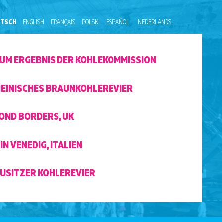
UTSCH
ENGLISH
FRANÇAIS
POLSKI
ESPAÑOL
NEDERLANDS
UM ERGEBNIS DER KOHLEKOMMISSION
HEINISCHES BRAUNKOHLEREVIER
OND BORDERS, UK
IN VENEDIG, ITALIEN
AUSITZER KOHLEREVIER