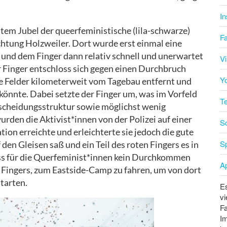
I
em Jubel der queerfeministische (lila-schwarze)
F
chtung Holzweiler. Dort wurde erst einmal eine
 und dem Finger dann relativ schnell und unerwartet
V
r Finger entschloss sich gegen einen Durchbruch
Y
ie Felder kilometerweit vom Tagebau entfernt und
könnte. Dabei setzte der Finger um, was im Vorfeld
T
scheidungsstruktur sowie möglichst wenig
den die Aktivist*innen von der Polizei auf einer
S
tion erreichte und erleichterte sie jedoch die gute
Sp
den Gleisen saß und ein Teil des roten Fingers es in
dass für die Querfeminist*innen kein Durchkommen
A
s Fingers, zum Eastside-Camp zu fahren, um von dort
tarten.
Es
vi
Fa
Im