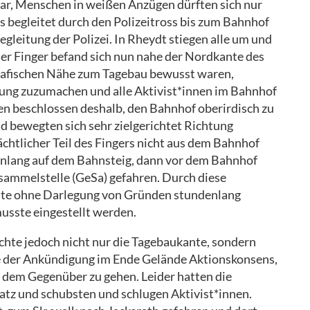
war, Menschen in weißen Anzügen dürften sich nur
s begleitet durch den Polizeitross bis zum Bahnhof
gleitung der Polizei. In Rheydt stiegen alle um und
der Finger befand sich nun nahe der Nordkante des
ografischen Nähe zum Tagebau bewusst waren,
rung zuzumachen und alle Aktivist*innen im Bahnhof
en beschlossen deshalb, den Bahnhof oberirdisch zu
d bewegten sich sehr zielgerichtet Richtung
ächtlicher Teil des Fingers nicht aus dem Bahnhof
denlang auf dem Bahnsteig, dann vor dem Bahnhof
sammelstelle (GeSa) gefahren. Durch diese
te ohne Darlegung von Gründen stundenlang
usste eingestellt werden.
hte jedoch nicht nur die Tagebaukante, sondern
lle der Ankündigung im Ende Gelände Aktionskonsens,
 dem Gegenüber zu gehen. Leider hatten die
atz und schubsten und schlugen Aktivist*innen.