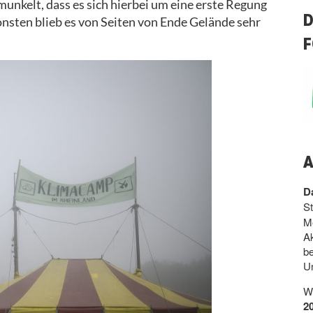
unkelt, dass es sich hierbei um eine erste Regung
D
nsten blieb es von Seiten von Ende Gelände sehr
F
A
D
St
Me
A
b
Un
We
2