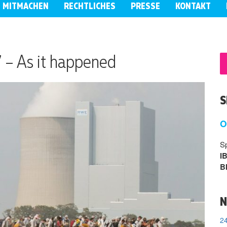
MITMACHEN
RECHTLICHES
PRESSE
KONTAKT
 – As it happened
S
O
S
I
B
N
24