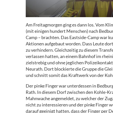
Am Freitagmorgen ging es dann los. Vom Klim
(mit einigen hundert Menschen) nach Bedbur
Camp – brachten. Das Eastside-Camp war kurz
Aktionen aufgebaut worden. Dass Leute dort h
zu verhindern. Gleichzeitig zu diesem Transf
verlassen hatten, an einem Bahnhof im rheini
zielstrebig und ohne jeglichen Polizeikonta
Neurath. Dort blockierte die Gruppe die Glei
und schnitt somit das Kraftwerk von der Kohl
Der pinke Finger war unterdessen in Bedbur
Rath. In diesem Dorf zwischen den Kohle-K
Mahnwache angemeldet, zu welcher der Zugang
nicht zu interessieren und der pinke Finger w
darauf geeinigt hatten, dass der Finger per 