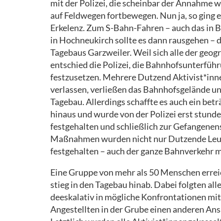
mit der Polizei, die scheinbar der Annahme 
auf Feldwegen fortbewegen. Nun ja, so ging e
Erkelenz. Zum S-Bahn-Fahren – auch das in Be
in Hochneukirch sollte es dann rausgehen – 
Tagebaus Garzweiler. Weil sich alle der ge
entschied die Polizei, die Bahnhofsunterfüh
festzusetzen. Mehrere Dutzend Aktivist*inn
verlassen, verließen das Bahnhofsgelände un
Tagebau. Allerdings schaffte es auch ein betr
hinaus und wurde von der Polizei erst stun
festgehalten und schließlich zur Gefangenen
Maßnahmen wurden nicht nur Dutzende Leu
festgehalten – auch der ganze Bahnverkehr m
Eine Gruppe von mehr als 50 Menschen erreic
stieg in den Tagebau hinab. Dabei folgten a
deeskalativ in mögliche Konfrontationen mit
Angestellten in der Grube einen anderen Ans