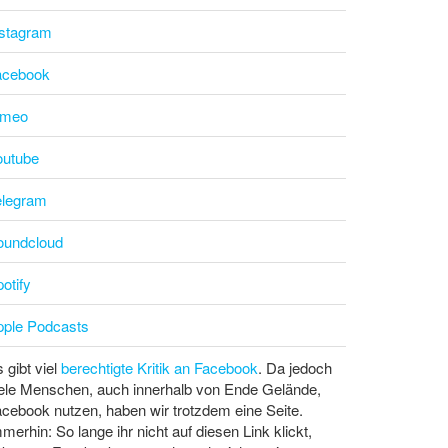
nstagram
acebook
imeo
outube
elegram
oundcloud
otify
pple Podcasts
 gibt viel
berechtigte Kritik an Facebook
. Da jedoch
ele Menschen, auch innerhalb von Ende Gelände,
cebook nutzen, haben wir trotzdem eine Seite.
merhin: So lange ihr nicht auf diesen Link klickt,